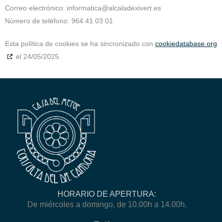
Correo electrónico:
informatica@
alcaladexivert.es
Número de teléfono: 964 41 03 01
Esta política de cookies se ha sincronizado con
cookiedatabase.org
el 24/05/2025.
HORARIO DE APERTURA:
De miércoles a domingo, de 10.00h a 14.00h.